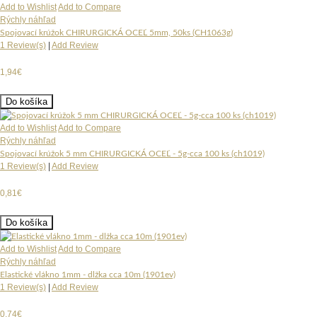
Add to Wishlist
Add to Compare
Rýchly náhľad
Spojovací krúžok CHIRURGICKÁ OCEĽ 5mm, 50ks (CH1063g)
1 Review(s)
|
Add Review
1,94€
Do košíka
Add to Wishlist
Add to Compare
Rýchly náhľad
Spojovací krúžok 5 mm CHIRURGICKÁ OCEĽ - 5g-cca 100 ks (ch1019)
1 Review(s)
|
Add Review
0,81€
Do košíka
Add to Wishlist
Add to Compare
Rýchly náhľad
Elastické vlákno 1mm - dlžka cca 10m (1901ev)
1 Review(s)
|
Add Review
0,74€