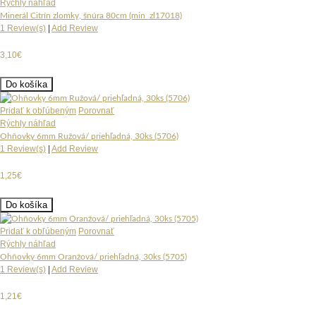
Rýchly náhľad
Minerál Citrín zlomky, šnúra 80cm (min_zl17018)
1 Review(s)
|
Add Review
3,10€
Do košíka
Pridať k obľúbeným
Porovnať
Rýchly náhľad
Ohňovky 6mm Ružová/ priehľadná, 30ks (5706)
1 Review(s)
|
Add Review
1,25€
Do košíka
Pridať k obľúbeným
Porovnať
Rýchly náhľad
Ohňovky 6mm Oranžová/ priehľadná, 30ks (5705)
1 Review(s)
|
Add Review
1,21€