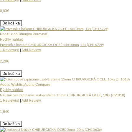
0,83€
Do košíka
Pridať k obľúbeným
Porovnať
Rýchly náhľad
Prívesok s lôžkom CHIRURGICKÁ OCEĽ 14x10mm, 1ks (CH1672g)
1 Review(s)
|
Add Review
2,20€
Do košíka
Add to Wishlist
Add to Compare
Rýchly náhľad
Náušnicové zapínanie uzatvárateľné 15mm CHIRURGICKÁ OCEĽ, 10ks (ch1018)
1 Review(s)
|
Add Review
1,64€
Do košíka