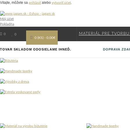
Vitajte, môžete sa
alebo
.
prihlásiť
vytvoriť účet
Môj účet
Pokladňa
MATERIÁL PRE TVORBU
0
0
0 (KS) - 0,00€
TOVAR SKLADOM ODOSIELAME IHNEĎ.
DOPRAVA ZDAR