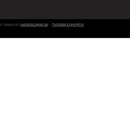
© Jagam.sk,
–
NAJREKLAMA.SK
TVORBA ESHOPOV