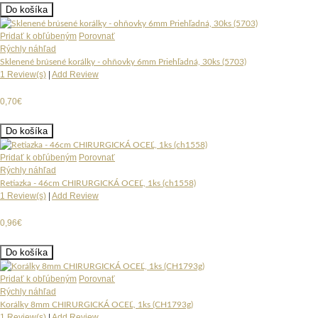
Do košíka
Pridať k obľúbeným
Porovnať
Rýchly náhľad
Sklenené brúsené korálky - ohňovky 6mm Priehľadná, 30ks (5703)
1 Review(s)
|
Add Review
0,70€
Do košíka
Pridať k obľúbeným
Porovnať
Rýchly náhľad
Retiazka - 46cm CHIRURGICKÁ OCEĽ, 1ks (ch1558)
1 Review(s)
|
Add Review
0,96€
Do košíka
Pridať k obľúbeným
Porovnať
Rýchly náhľad
Korálky 8mm CHIRURGICKÁ OCEĽ, 1ks (CH1793g)
1 Review(s)
|
Add Review