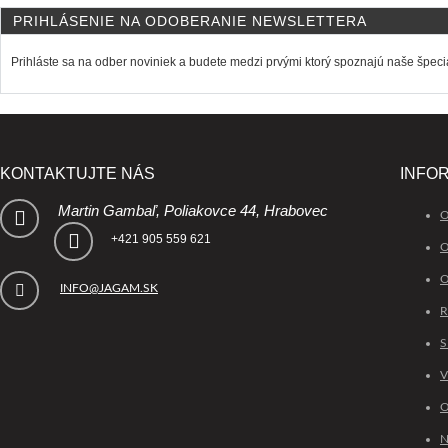
PRIHLÁSENIE NA ODOBERANIE NEWSLETTERA
Prihláste sa na odber noviniek a budete medzi prvými ktorý spoznajú naše špeciá
KONTAKTUJTE NÁS
INFO
Martin Gambaľ, Poliakovce 44, Hrabovec
O
+421 905 559 621
O
O
INFO@JAGAM.SK
R
S
O
N