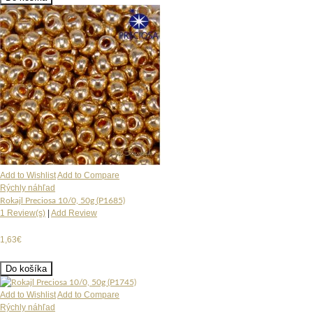
Add to Wishlist
Add to Compare
Rýchly náhľad
Rokajl Preciosa 10/0, 50g (P1685)
1 Review(s)
|
Add Review
1,63€
Do košíka
Add to Wishlist
Add to Compare
Rýchly náhľad