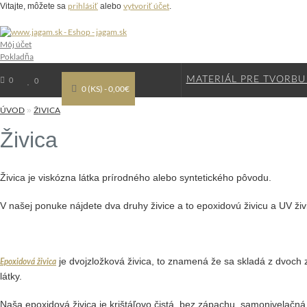
prihlásiť
vytvoriť účet
Vitajte, môžete sa
alebo
.
Môj účet
Pokladňa
MATERIÁL PRE TVORBU
0
0
0 (KS) - 0,00€
ÚVOD
ŽIVICA
»
Živica
Živica je viskózna látka prírodného alebo syntetického pôvodu.
V našej ponuke nájdete dva druhy živice a to epoxidovú živicu a UV živ
je dvojzložková živica, to znamená že sa skladá z dvoch 
Epoxidová živica
látky.
Naša epoxidová živica je krištáľovo čistá, bez zápachu, samonivelačná,