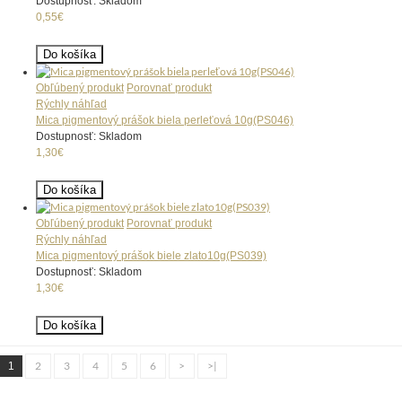
Dostupnosť: Skladom
0,55€
Do košíka
Obľúbený produkt
Porovnať produkt
Rýchly náhľad
Mica pigmentový prášok biela perleťová 10g(PS046)
Dostupnosť: Skladom
1,30€
Do košíka
Obľúbený produkt
Porovnať produkt
Rýchly náhľad
Mica pigmentový prášok biele zlato10g(PS039)
Dostupnosť: Skladom
1,30€
Do košíka
2
3
4
5
6
>
>|
1