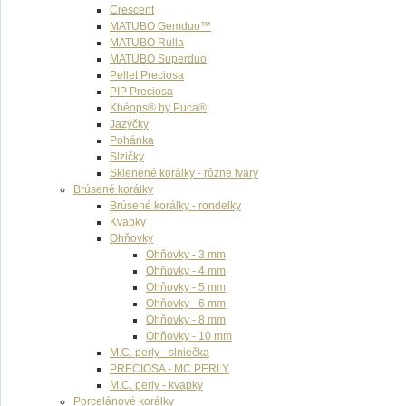
Crescent
MATUBO Gemduo™
MATUBO Rulla
MATUBO Superduo
Pellet Preciosa
PIP Preciosa
Khéops® by Puca®
Jazýčky
Pohánka
Slzičky
Sklenené korálky - rôzne tvary
Brúsené korálky
Brúsené korálky - rondelky
Kvapky
Ohňovky
Ohňovky - 3 mm
Ohňovky - 4 mm
Ohňovky - 5 mm
Ohňovky - 6 mm
Ohňovky - 8 mm
Ohňovky - 10 mm
M.C. perly - slniečka
PRECIOSA - MC PERLY
M.C. perly - kvapky
Porcelánové korálky