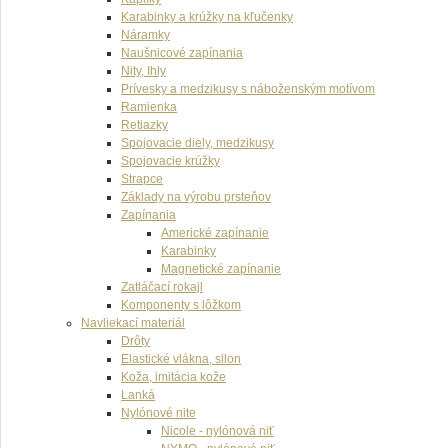
Karabinky a krúžky na kľučenky
Náramky
Naušnicové zapínania
Nity, Ihly
Prívesky a medzikusy s náboženským motívom
Ramienka
Retiazky
Spojovacie diely, medzikusy
Spojovacie krúžky
Strapce
Základy na výrobu prsteňov
Zapínania
Americké zapínanie
Karabinky
Magnetické zapínanie
Zatláčací rokajl
Komponenty s lôžkom
Navliekací materiál
Drôty
Elastické vlákna, silon
Koža, imitácia kože
Lanká
Nylónové nite
Nicole - nylónová niť