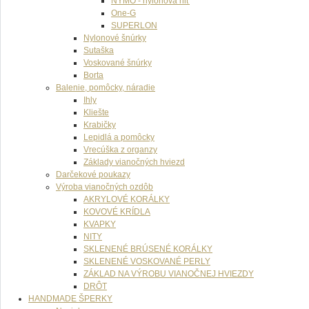
NYMO - nylónová niť
One-G
SUPERLON
Nylonové šnúrky
Sutaška
Voskované šnúrky
Borta
Balenie, pomôcky, náradie
Ihly
Kliešte
Krabičky
Lepidlá a pomôcky
Vrecúška z organzy
Základy vianočných hviezd
Darčekové poukazy
Výroba vianočných ozdôb
AKRYLOVÉ KORÁLKY
KOVOVÉ KRÍDLA
KVAPKY
NITY
SKLENENÉ BRÚSENÉ KORÁLKY
SKLENENÉ VOSKOVANÉ PERLY
ZÁKLAD NA VÝROBU VIANOČNEJ HVIEZDY
DRÔT
HANDMADE ŠPERKY