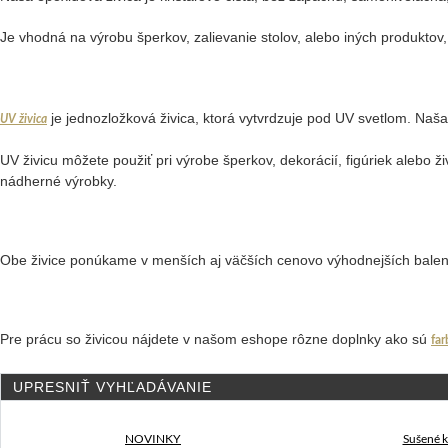
Je vhodná na výrobu šperkov, zalievanie stolov, alebo iných produktov,
je jednozložková živica, ktorá vytvrdzuje pod UV svetlom. Naša
UV živica
UV živicu môžete použiť pri výrobe šperkov, dekorácií, figúriek alebo ž
nádherné výrobky.
Obe živice ponúkame v menších aj väčších cenovo výhodnejších balen
Pre prácu so živicou nájdete v našom eshope rôzne doplnky ako sú
far
UPRESNIŤ VYHĽADÁVANIE
NOVINKY
Sušené k