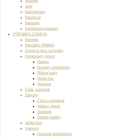
Novinky
Sety
Náhrdelníky
Náušnice
Náramky
Darčekové poukazy
VÝROBKY Z DREVA
Novinky
Plexisklo (PMMA)
Drevené dná na košíky
Polotovary, výrezy
Nápisy
Bordúry, ornamenty
Rôzne tvary
Veľká noc
Vianoce
Čísla, písmená
Zápichy
Čísla a písmená
Nápisy, mená
Sviatosti
Detské motívy
Veľká Noc
Vianoce
Drevené pohľadnice