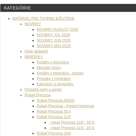
KATEGÓRIE
MATERIÁL PRE TVORBU BIŽUTÉRIE
NOVINKY
NOVINKY AUGUST 2026
NOVINKY JÚL 2026
NOVINKY JÚN 2026
NOVINKY MÁJ 2026
Opäť skladom
MINERÁLY
Korálky z minerálov
Minerály-šnúry
Korálky z minerálov - zlomky
Prívesky z minerálov
Kabošony z minerálov
Prírodné perly a perleť
Rokajl Preciosa
Rokajl Preciosa NEON
Rokajl Preciosa - Výrobný program
Rokajl Preciosa 50 g
Rokajl Preciosa 11/0
- rokajl Preciosa 11/0 - 50 G
- rokajl Preciosa 11/0 - 10 G
Rokajl Preciosa 10/0