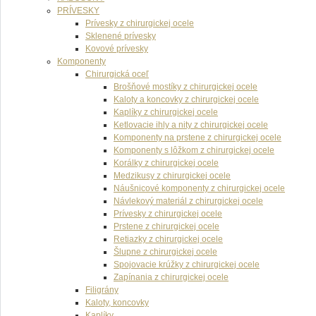
PRÍVESKY
Prívesky z chirurgickej ocele
Sklenené prívesky
Kovové prívesky
Komponenty
Chirurgická oceľ
Brošňové mostíky z chirurgickej ocele
Kaloty a koncovky z chirurgickej ocele
Kaplíky z chirurgickej ocele
Ketlovacie ihly a nity z chirurgickej ocele
Komponenty na prstene z chirurgickej ocele
Komponenty s lôžkom z chirurgickej ocele
Korálky z chirurgickej ocele
Medzikusy z chirurgickej ocele
Náušnicové komponenty z chirurgickej ocele
Návlekový materiál z chirurgickej ocele
Prívesky z chirurgickej ocele
Prstene z chirurgickej ocele
Retiazky z chirurgickej ocele
Šlupne z chirurgickej ocele
Spojovacie krúžky z chirurgickej ocele
Zapínania z chirurgickej ocele
Filigrány
Kaloty, koncovky
Kaplíky