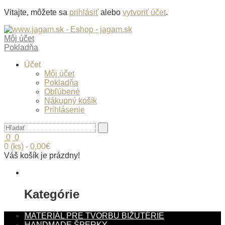
Vitajte, môžete sa
prihlásiť
alebo
vytvoriť účet
.
Môj účet
Pokladňa
Účet
Môj účet
Pokladňa
Obľúbené
Nákupný košík
Prihlásenie
0
0
0 (ks) - 0,00€
Váš košík je prázdny!
Kategórie
MATERIÁL PRE TVORBU BIŽUTÉRIE
HANDMADE ŠPERKY