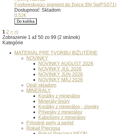
Fosforeskujúci pigment do živice žltý 5g(PS071)
Dostupnosť: Skladom
0,52€
Do košíka
1
2
>
>|
Zobrazenie 1 až 50 zo 99 (2 stránok)
Kategórie
MATERIÁL PRE TVORBU BIŽUTÉRIE
NOVINKY
NOVINKY AUGUST 2026
NOVINKY JÚL 2026
NOVINKY JÚN 2026
NOVINKY MÁJ 2026
Opäť skladom
MINERÁLY
Korálky z minerálov
Minerály-šnúry
Korálky z minerálov - zlomky
Prívesky z minerálov
Kabošony z minerálov
Prírodné perly a perleť
Rokajl Preciosa
Rokajl Preciosa NEON