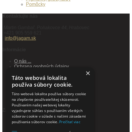
Pomôcky
Kontaktujte nás
Martin Gambaľ, Poliakovce 44, Hrabovec
+421 905 559 621
info@jagam.sk
Informácie
O nás ...
Ochrana osobných údajov
×
Obchodné podmienky
Táto webová lokalita
Reklamačný poriadok
Spôsoby dopravy a platby
používa súbory cookie.
Veľkoobchod
Odstúpiť od zmluvy tu
Táto webová lokalita používa súbory cookie
Novinky
na zlepšenie používateľskej skúsenosti.
Používaním našej webovej lokality
Zákaznícky servis
vyjadrujete súhlas s používaním všetkých
súborov cookie v súlade s našimi zásadami
Kontaktujte nás
používania súborov cookie.
Prečítať viac
Mapa stránok