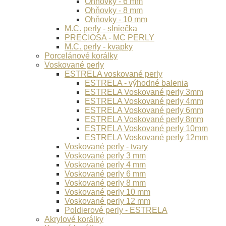
Ohňovky - 6 mm
Ohňovky - 8 mm
Ohňovky - 10 mm
M.C. perly - slniečka
PRECIOSA - MC PERLY
M.C. perly - kvapky
Porcelánové korálky
Voskované perly
ESTRELA voskované perly
ESTRELA - výhodné balenia
ESTRELA Voskované perly 3mm
ESTRELA Voskované perly 4mm
ESTRELA Voskované perly 6mm
ESTRELA Voskované perly 8mm
ESTRELA Voskované perly 10mm
ESTRELA Voskované perly 12mm
Voskované perly - tvary
Voskované perly 3 mm
Voskované perly 4 mm
Voskované perly 6 mm
Voskované perly 8 mm
Voskované perly 10 mm
Voskované perly 12 mm
Poldierové perly - ESTRELA
Akrylové korálky