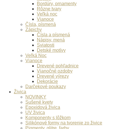
Bordúry, ornamenty
Rôzne tvary
Veľká noc
Vianoce
Čísla, písmená
Zápichy
Čísla a písmená
Nápisy, mená
Sviatosti
Detské motívy
Veľká Noc
Vianoce
Drevené pohľadnice
Vianočné ozdoby
Drevené výrezy
Dekorácie
Darčekové poukazy
Živica
NOVINKY
Sušené kvety
Epoxidová živica
UV živica
Komponenty s lôžkom
Silikónové formy na tvorenie zo živice
Pigmenty, glitre, farby