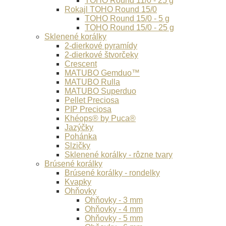
TOHO Round 11/0 - 25 g
Rokajl TOHO Round 15/0
TOHO Round 15/0 - 5 g
TOHO Round 15/0 - 25 g
Sklenené korálky
2-dierkové pyramídy
2-dierkové štvorčeky
Crescent
MATUBO Gemduo™
MATUBO Rulla
MATUBO Superduo
Pellet Preciosa
PIP Preciosa
Khéops® by Puca®
Jazýčky
Pohánka
Slzičky
Sklenené korálky - rôzne tvary
Brúsené korálky
Brúsené korálky - rondelky
Kvapky
Ohňovky
Ohňovky - 3 mm
Ohňovky - 4 mm
Ohňovky - 5 mm