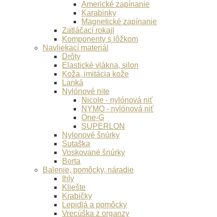
Americké zapínanie
Karabinky
Magnetické zapínanie
Zatláčací rokajl
Komponenty s lôžkom
Navliekací materiál
Drôty
Elastické vlákna, silon
Koža, imitácia kože
Lanká
Nylónové nite
Nicole - nylónová niť
NYMO - nylónová niť
One-G
SUPERLON
Nylonové šnúrky
Sutaška
Voskované šnúrky
Borta
Balenie, pomôcky, náradie
Ihly
Kliešte
Krabičky
Lepidlá a pomôcky
Vrecúška z organzy