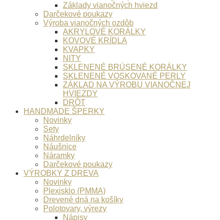
Základy vianočných hviezd
Darčekové poukazy
Výroba vianočných ozdôb
AKRYLOVÉ KORÁLKY
KOVOVÉ KRÍDLA
KVAPKY
NITY
SKLENENÉ BRÚSENÉ KORÁLKY
SKLENENÉ VOSKOVANÉ PERLY
ZÁKLAD NA VÝROBU VIANOČNEJ
HVIEZDY
DRÔT
HANDMADE ŠPERKY
Novinky
Sety
Náhrdelníky
Náušnice
Náramky
Darčekové poukazy
VÝROBKY Z DREVA
Novinky
Plexisklo (PMMA)
Drevené dná na košíky
Polotovary, výrezy
Nápisy