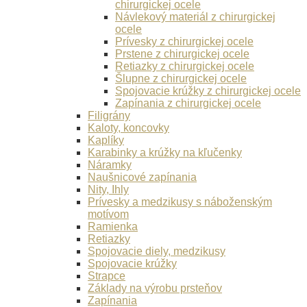
chirurgickej ocele
Návlekový materiál z chirurgickej
ocele
Prívesky z chirurgickej ocele
Prstene z chirurgickej ocele
Retiazky z chirurgickej ocele
Šlupne z chirurgickej ocele
Spojovacie krúžky z chirurgickej ocele
Zapínania z chirurgickej ocele
Filigrány
Kaloty, koncovky
Kaplíky
Karabinky a krúžky na kľučenky
Náramky
Naušnicové zapínania
Nity, Ihly
Prívesky a medzikusy s náboženským
motívom
Ramienka
Retiazky
Spojovacie diely, medzikusy
Spojovacie krúžky
Strapce
Základy na výrobu prsteňov
Zapínania