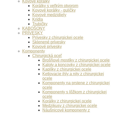
Kovové korálky
Korálky s veľkým otvorom
Kovové korálky - guličky
Kovové medzidiely
Krídla
Trubičky
KABOŠONY
PRÍVESKY
Prívesky z chirurgickej ocele
Sklenené prívesky
Kovové prívesky
Komponenty
Chirurgická oceľ
Brošňové mostíky z chirurgickej ocele
Kaloty a koncovky z chirurgickej ocele
Kaplíky z chirurgickej ocele
Ketlovacie ihly a nity z chirurgickej
ocele
Komponenty na prstene z chirurgickej
ocele
Komponenty s lôžkom z chirurgickej
ocele
Korálky z chirurgickej ocele
Medzikusy z chirurgickej ocele
Náušnicové komponenty z