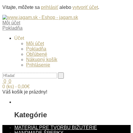
Vitajte, môžete sa
prihlásiť
alebo
vytvoriť účet
.
Môj účet
Pokladňa
Účet
Môj účet
Pokladňa
Obľúbené
Nákupný košík
Prihlásenie
0
0
0 (ks) - 0,00€
Váš košík je prázdny!
Kategórie
MATERIÁL PRE TVORBU BIŽUTÉRIE
HANDMADE ŠPERKY