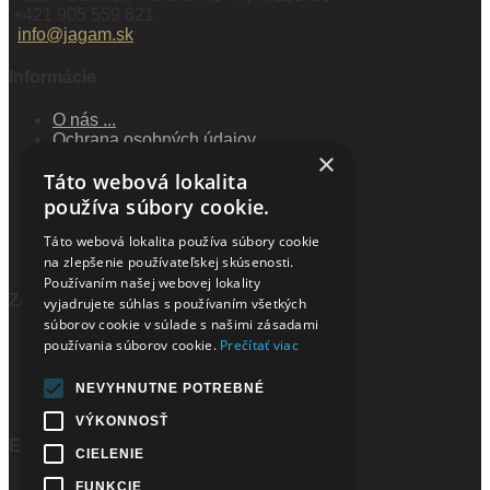
+421 905 559 621
info@jagam.sk
Informácie
O nás ...
Ochrana osobných údajov
×
Obchodné podmienky
Táto webová lokalita
Reklamačný poriadok
Spôsoby dopravy a platby
používa súbory cookie.
Veľkoobchod
Odstúpiť od zmluvy tu
Táto webová lokalita používa súbory cookie
Novinky
na zlepšenie používateľskej skúsenosti.
Používaním našej webovej lokality
Zákaznícky servis
vyjadrujete súhlas s používaním všetkých
súborov cookie v súlade s našimi zásadami
Kontaktujte nás
používania súborov cookie.
Prečítať viac
Mapa stránok
Newsletter
NEVYHNUTNE POTREBNÉ
Partnerský program
VÝKONNOSŤ
Extra
CIELENIE
FUNKCIE
Výrobcovia