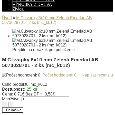
VÝROBKY Z DREVA
Živica
Úvod
»
M.C.kvapky 6x10 mm Zelená Emerlad AB
5073028701 - 2 ks (mc_k012)
Prejdite na obrázok pre priblíženie
M.C.kvapky 6x10 mm Zelená Emerlad AB
5073028701 - 2 ks (mc_k012)
Počet hodnotení: 0
|
Napísať recenziu
Číslo produktu:
mc_k012
Dostupnosť:
25 ks
Cena:
0,71€
Bez DPH:
0,58€
Množstvo:
Do košíka