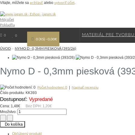
prihlásiť
vytvoriť účet
Vitajte, môžete sa
alebo
.
Môj účet
Pokladňa
MATERIÁL PRE TVORBU
0
0
0 (KS) - 0,00€
ÚVOD
NYMO D - 0,3MM PIESKOVÁ (393/26)
»
Nymo D - 0,3mm piesková (393
Počet hodnotení: 0
Napísať recenziu
|
Číslo produktu:
KK393
Dostupnosť:
Vypredané
Cena:
1,48€
Bez DPH:
1,20€
Množstvo:
Do košíka
Obľúbený produkt