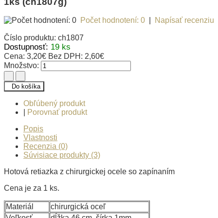
1ks (ch1807g)
Počet hodnotení: 0
|
Napísať recenziu
Číslo produktu:
ch1807
Dostupnosť:
19 ks
Cena:
3,20€
Bez DPH:
2,60€
Množstvo:
Do košíka
Obľúbený produkt
|
Porovnať produkt
Popis
Vlastnosti
Recenzia (0)
Súvisiace produkty (3)
Hotová retiazka z chirurgickej ocele so zapínaním
Cena je za 1 ks.
Materiál
chirurgická oceľ
Veľkosť
dĺžka 46 cm, šírka 1mm