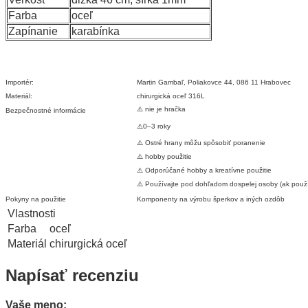
Farba
oceľ
Zapínanie
karabínka
Importér:
Martin Gambaľ, Poliakovce 44, 086 11 Hrabovec
Materiál:
chirurgická oceľ 316L
⚠️ nie je hračka
Bezpečnostné informácie
⚠️0–3 roky
⚠️ Ostré hrany môžu spôsobiť poranenie
⚠️ hobby použitie
⚠️ Odporúčané hobby a kreatívne použitie
⚠️ Používajte pod dohľadom dospelej osoby (ak použív
Pokyny na použitie
Komponenty na výrobu šperkov a iných ozdôb
Vlastnosti
Farba
oceľ
Materiál
chirurgická oceľ
Napísať recenziu
Vaše meno: