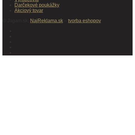
Darčekové poukážky
Akciový tovar
© Jagam.sk,
NajReklama.sk
–
tvorba eshopov