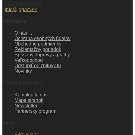
+421 905 559 621
info@jagam.sk
Informácie
O nás ...
Ochrana osobných údajov
Obchodné podmienky
Reklamačný poriadok
Spôsoby dopravy a platby
Veľkoobchod
Odstúpiť od zmluvy tu
Novinky
Zákaznícky servis
Kontaktujte nás
Mapa stránok
Newsletter
Partnerský program
Extra
Výrobcovia