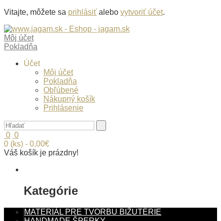
Vitajte, môžete sa
prihlásiť
alebo
vytvoriť účet
.
Môj účet
Pokladňa
Účet
Môj účet
Pokladňa
Obľúbené
Nákupný košík
Prihlásenie
0
0
0 (ks) - 0,00€
Váš košík je prázdny!
Kategórie
MATERIÁL PRE TVORBU BIŽUTÉRIE
HANDMADE ŠPERKY