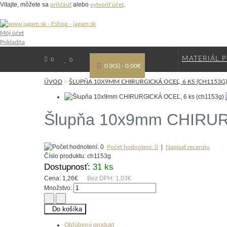
Vitajte, môžete sa
alebo
.
prihlásiť
vytvoriť účet
Môj účet
Pokladňa
MATERIÁL P
0
0
0 (KS) - 0,00€
»
ÚVOD
ŠLUPŇA 10X9MM CHIRURGICKÁ OCEĽ, 6 KS (CH1153G)
Šlupňa 10x9mm CHIRUR
|
Počet hodnotení: 0
Napísať recenziu
Číslo produktu:
ch1153g
Dostupnosť:
31 ks
Cena:
1,26€
Bez DPH:
1,03€
Množstvo:
Do košíka
Obľúbený produkt