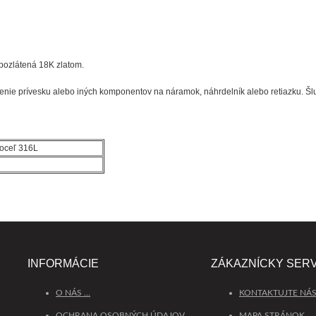
 pozlátená 18K zlatom.
nie prívesku alebo iných komponentov na náramok, náhrdelník alebo retiazku. Šlup
 oceľ 316L
INFORMÁCIE
ZÁKAZNÍCKY SERV
O NÁS ...
KONTAKTUJTE NÁ
OCHRANA OSOBNÝCH ÚDAJOV
MAPA STRÁNOK