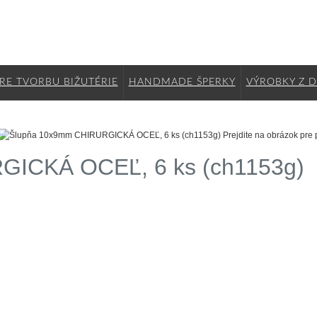
RE TVORBU BIŽUTÉRIE
HANDMADE ŠPERKY
VÝROBKY Z 
Prejdite na obrázok pre 
GICKÁ OCEĽ, 6 ks (ch1153g)