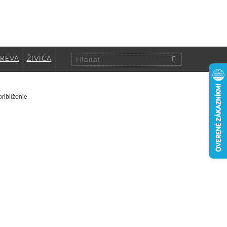
DREVA
ŽIVICA
priblíženie