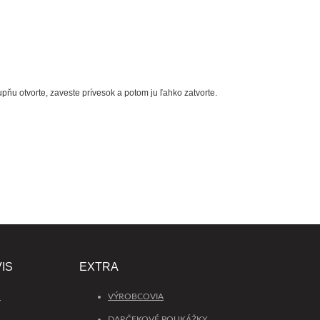
ňu otvorte, zaveste prívesok a potom ju ľahko zatvorte.
IS
EXTRA
S
VÝROBCOVIA
DARČEKOVÉ POUKÁŽKY