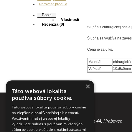
|
Porovnať produkt
Popis
Vlastnosti
Recenzia (0)
Šlupňa z chirurgickej ocele
Šlupňa sa využíva na zavese
Cena je za 6 ks.
Materiál
chirurgická
Veľkosť
10x9x5mm
×
Táto webová lokalita
používa súbory cookie.
Táto webová lokalita používa súbory cookie
KONTAKTUJTE NÁS
na zlepšenie používateľskej skúsenosti.
Používaním našej webovej lokality
Martin Gambaľ, Poliakovce 44, Hrabovec
vyjadrujete súhlas s používaním všetkých
súborov cookie v súlade s našimi zásadami
+421 905 559 621