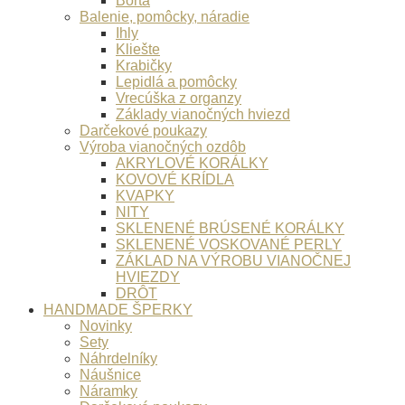
Borta
Balenie, pomôcky, náradie
Ihly
Kliešte
Krabičky
Lepidlá a pomôcky
Vrecúška z organzy
Základy vianočných hviezd
Darčekové poukazy
Výroba vianočných ozdôb
AKRYLOVÉ KORÁLKY
KOVOVÉ KRÍDLA
KVAPKY
NITY
SKLENENÉ BRÚSENÉ KORÁLKY
SKLENENÉ VOSKOVANÉ PERLY
ZÁKLAD NA VÝROBU VIANOČNEJ
HVIEZDY
DRÔT
HANDMADE ŠPERKY
Novinky
Sety
Náhrdelníky
Náušnice
Náramky