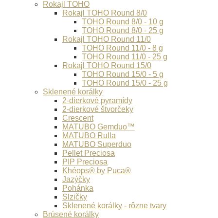
Rokajl TOHO
Rokajl TOHO Round 8/0
TOHO Round 8/0 - 10 g
TOHO Round 8/0 - 25 g
Rokajl TOHO Round 11/0
TOHO Round 11/0 - 8 g
TOHO Round 11/0 - 25 g
Rokajl TOHO Round 15/0
TOHO Round 15/0 - 5 g
TOHO Round 15/0 - 25 g
Sklenené korálky
2-dierkové pyramídy
2-dierkové štvorčeky
Crescent
MATUBO Gemduo™
MATUBO Rulla
MATUBO Superduo
Pellet Preciosa
PIP Preciosa
Khéops® by Puca®
Jazýčky
Pohánka
Slzičky
Sklenené korálky - rôzne tvary
Brúsené korálky