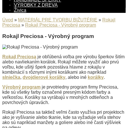
VÝROBKY Z DREVA
Živica
Úvod
»
MATERIÁL PRE TVORBU BIŽUTÉRIE
»
Rokajl
Preciosa
»
Rokajl Preciosa - Výrobný program
Rokajl Preciosa - Výrobný program
Rokajl Preciosa
je obľúbená voľba pre výrobu šperkov šitím
alebo navliekaním korálok. Rokajl môžete využiť ako prvú
voľbu, kde ušitý šperk pozostáva hlavne z rokajlu v
kombinácií s rôznymi inými korálkami ako napríklad
slniečka
,
dvojdierové korálky
, alebo iné
korálky
.
Výrobný program
je prvotriedny program firmy Preciosa,
kde sú všetky farby označené presným kódom farby a
veľkosťou. Korálky sa vyrábajú v mnohých odtieňoch a
povrchových úpravách.
Rokajl Preciosa sa taktiež veľmi často využíva pri projektoch
ako je vyšívanie alebo tkanie, kde sa vyžaduje veľa stehov
ako sú napríklad manžety a goliere alebo iné časti výšíviek
na odevy.