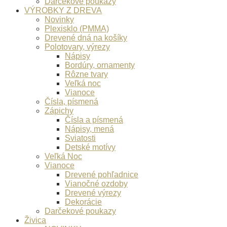
Darčekové poukazy
VÝROBKY Z DREVA
Novinky
Plexisklo (PMMA)
Drevené dná na košíky
Polotovary, výrezy
Nápisy
Bordúry, ornamenty
Rôzne tvary
Veľká noc
Vianoce
Čísla, písmená
Zápichy
Čísla a písmená
Nápisy, mená
Sviatosti
Detské motívy
Veľká Noc
Vianoce
Drevené pohľadnice
Vianočné ozdoby
Drevené výrezy
Dekorácie
Darčekové poukazy
Živica