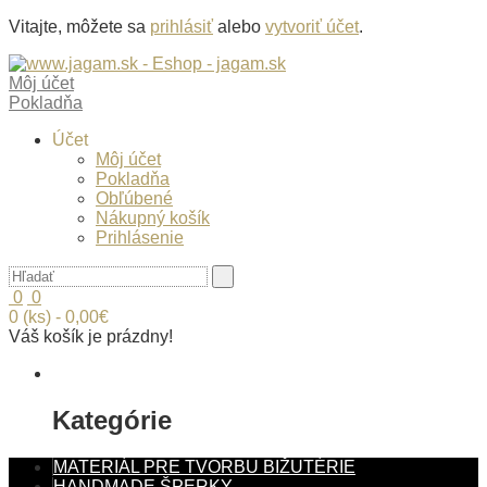
Vitajte, môžete sa
prihlásiť
alebo
vytvoriť účet
.
Môj účet
Pokladňa
Účet
Môj účet
Pokladňa
Obľúbené
Nákupný košík
Prihlásenie
0
0
0 (ks) - 0,00€
Váš košík je prázdny!
Kategórie
MATERIÁL PRE TVORBU BIŽUTÉRIE
HANDMADE ŠPERKY