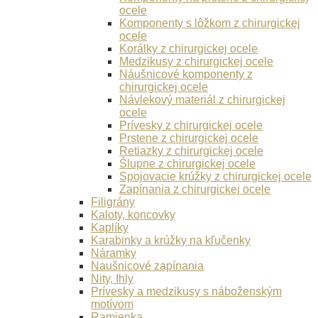
ocele
Komponenty s lôžkom z chirurgickej
ocele
Korálky z chirurgickej ocele
Medzikusy z chirurgickej ocele
Náušnicové komponenty z
chirurgickej ocele
Návlekový materiál z chirurgickej
ocele
Prívesky z chirurgickej ocele
Prstene z chirurgickej ocele
Retiazky z chirurgickej ocele
Šlupne z chirurgickej ocele
Spojovacie krúžky z chirurgickej ocele
Zapínania z chirurgickej ocele
Filigrány
Kaloty, koncovky
Kaplíky
Karabinky a krúžky na kľučenky
Náramky
Naušnicové zapínania
Nity, Ihly
Prívesky a medzikusy s náboženským
motívom
Ramienka