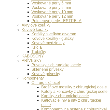
Voskované perly 6 mm
Voskované perly 8 mm
Voskované perly 10 mm
Voskované perly 12 mm
Poldierové perly - ESTRELA
Akrylové korálky
Kovové korálky
Korálky s veľkým otvorom
Kovové korálky - guličky
Kovové medzidiely
Krídla
Trubičky
KABOŠONY
PRÍVESKY
Prívesky z chirurgickej ocele
Sklenené prívesky
Kovové prívesky
Komponenty
Chirurgická oceľ
Brošňové mostíky z chirurgickej ocele
Kaloty a koncovky z chirurgickej ocele
Kaplíky z chirurgickej ocele
Ketlovacie ihly a nity z chirurgickej
ocele
Komponenty na prstene z chirurgickej