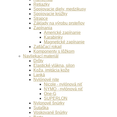
Retiazky
Spojovacie diely, medzikusy
Spojovacie krúžky
Strapce
Základy na výrobu prsteňov
Zapínania
Americké zapínanie
Karabinky
Magnetické zapínanie
Zatláčací rokajl
Komponenty s lôžkom
Navliekací materiál
Drôty
Elastické vlákna, silon
Koža, imitácia kože
Lanká
Nylónové nite
Nicole - nylónová niť
NYMO - nylónová niť
One-G
SUPERLON
Nylonové šnúrky
Sutaška
Voskované šnúrky