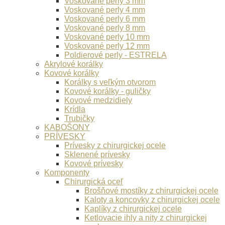
Voskované perly 3 mm
Voskované perly 4 mm
Voskované perly 6 mm
Voskované perly 8 mm
Voskované perly 10 mm
Voskované perly 12 mm
Poldierové perly - ESTRELA
Akrylové korálky
Kovové korálky
Korálky s veľkým otvorom
Kovové korálky - guličky
Kovové medzidiely
Krídla
Trubičky
KABOŠONY
PRÍVESKY
Prívesky z chirurgickej ocele
Sklenené prívesky
Kovové prívesky
Komponenty
Chirurgická oceľ
Brošňové mostíky z chirurgickej ocele
Kaloty a koncovky z chirurgickej ocele
Kaplíky z chirurgickej ocele
Ketlovacie ihly a nity z chirurgickej