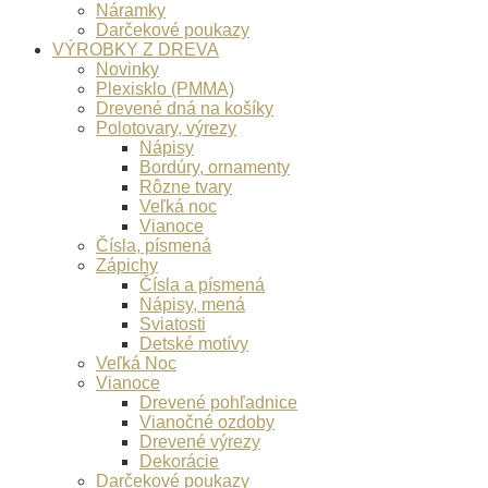
Náramky
Darčekové poukazy
VÝROBKY Z DREVA
Novinky
Plexisklo (PMMA)
Drevené dná na košíky
Polotovary, výrezy
Nápisy
Bordúry, ornamenty
Rôzne tvary
Veľká noc
Vianoce
Čísla, písmená
Zápichy
Čísla a písmená
Nápisy, mená
Sviatosti
Detské motívy
Veľká Noc
Vianoce
Drevené pohľadnice
Vianočné ozdoby
Drevené výrezy
Dekorácie
Darčekové poukazy