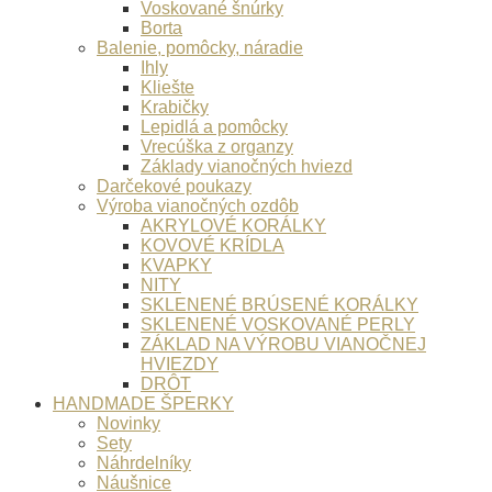
Voskované šnúrky
Borta
Balenie, pomôcky, náradie
Ihly
Kliešte
Krabičky
Lepidlá a pomôcky
Vrecúška z organzy
Základy vianočných hviezd
Darčekové poukazy
Výroba vianočných ozdôb
AKRYLOVÉ KORÁLKY
KOVOVÉ KRÍDLA
KVAPKY
NITY
SKLENENÉ BRÚSENÉ KORÁLKY
SKLENENÉ VOSKOVANÉ PERLY
ZÁKLAD NA VÝROBU VIANOČNEJ
HVIEZDY
DRÔT
HANDMADE ŠPERKY
Novinky
Sety
Náhrdelníky
Náušnice