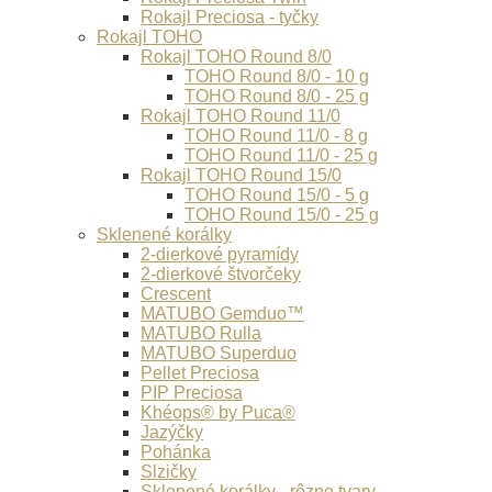
Rokajl Preciosa - tyčky
Rokajl TOHO
Rokajl TOHO Round 8/0
TOHO Round 8/0 - 10 g
TOHO Round 8/0 - 25 g
Rokajl TOHO Round 11/0
TOHO Round 11/0 - 8 g
TOHO Round 11/0 - 25 g
Rokajl TOHO Round 15/0
TOHO Round 15/0 - 5 g
TOHO Round 15/0 - 25 g
Sklenené korálky
2-dierkové pyramídy
2-dierkové štvorčeky
Crescent
MATUBO Gemduo™
MATUBO Rulla
MATUBO Superduo
Pellet Preciosa
PIP Preciosa
Khéops® by Puca®
Jazýčky
Pohánka
Slzičky
Sklenené korálky - rôzne tvary