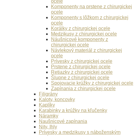
ocele
Komponenty na prstene z chirurgickej
ocele
Komponenty s lôžkom z chirurgickej
ocele
Korálky z chirurgickej ocele
Medzikusy z chirurgickej ocele
Náušnicové komponenty z
chirurgickej ocele
Návlekový materiál z chirurgickej
ocele
Prívesky z chirurgickej ocele
Prstene z chirurgickej ocele
Retiazky z chirurgickej ocele
Šlupne z chirurgickej ocele
Spojovacie krúžky z chirurgickej ocele
Zapínania z chirurgickej ocele
Filigrány
Kaloty, koncovky
Kaplíky
Karabinky a krúžky na kľučenky
Náramky
Naušnicové zapínania
Nity, Ihly
Prívesky a medzikusy s náboženským