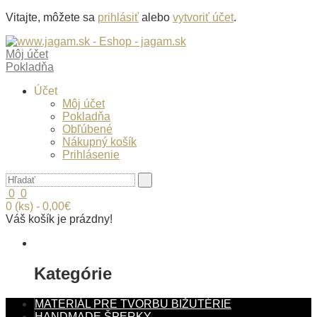
Vitajte, môžete sa
prihlásiť
alebo
vytvoriť účet
.
Môj účet
Pokladňa
Účet
Môj účet
Pokladňa
Obľúbené
Nákupný košík
Prihlásenie
0
0
0 (ks) - 0,00€
Váš košík je prázdny!
Kategórie
MATERIÁL PRE TVORBU BIŽUTÉRIE
HANDMADE ŠPERKY