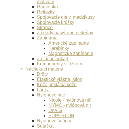
motívom
Ramienka
Retiazky
Spojovacie diely, medzikusy
Spojovacie krúžky
Strapce
Základy na výrobu prsteňov
Zapínania
Americké zapínanie
Karabinky
Magnetické zapínanie
Zatláčací rokajl
Komponenty s lôžkom
Navliekací materiál
Drôty
Elastické vlákna, silon
Koža, imitácia kože
Lanká
Nylónové nite
Nicole - nylónová niť
NYMO - nylónová niť
One-G
SUPERLON
Nylonové šnúrky
Sutaška